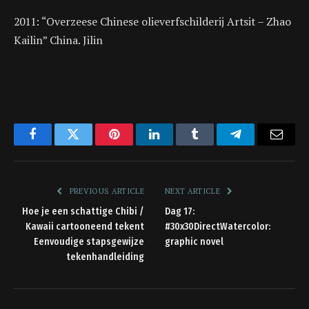
2011: “Overzeese Chinese olieverfschilderij Artsit – Zhao
Kailin” China. Jilin
Facebook
Twitter
Pinterest
LinkedIn
Tumblr
Telegram
Email
PREVIOUS ARTICLE
NEXT ARTICLE
Hoe je een schattige Chibi /
Dag 17:
Kawaii cartooneend tekent
#30x30DirectWatercolor:
Eenvoudige stapsgewijze
graphic novel
tekenhandleiding