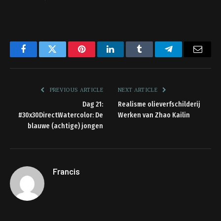
Facebook
Twitter
Pinterest
LinkedIn
Tumblr
Telegram
Email
PREVIOUS ARTICLE
NEXT ARTICLE
Dag 21:
Realisme olieverfschilderij
#30x30DirectWatercolor: De
Werken van Zhao Kailin
blauwe (achtige) jongen
Francis